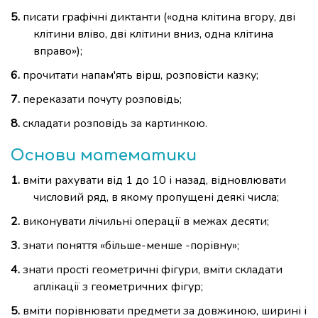
писати графічні диктанти («одна клітина вгору, дві
клітини вліво, дві клітини вниз, одна клітина
вправо»);
прочитати напам'ять вірш, розповісти казку;
переказати почуту розповідь;
складати розповідь за картинкою.
Основи математики
вміти рахувати від 1 до 10 і назад, відновлювати
числовий ряд, в якому пропущені деякі числа;
виконувати лічильні операції в межах десяти;
знати поняття «більше-менше -порівну»;
знати прості геометричні фігури, вміти складати
аплікації з геометричних фігур;
вміти порівнювати предмети за довжиною, ширині і