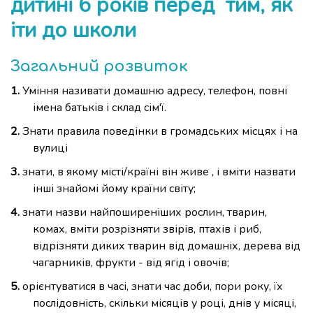
дитині 6 років перед тим, як
іти до школи
Загальний розвиток
Уміння називати домашню адресу, телефон, повні
імена батьків і склад сім'ї.
Знати правила поведінки в громадських місцях і на
вулиці
знати, в якому місті/країні він живе , і вміти назвати
інші знайомі йому країни світу;
знати назви найпоширеніших рослин, тварин,
комах, вміти розрізняти звірів, птахів і риб,
відрізняти диких тварин від домашніх, дерева від
чагарників, фрукти - від ягід і овочів;
орієнтуватися в часі, знати час доби, пори року, їх
послідовність, скільки місяців у році, днів у місяці,