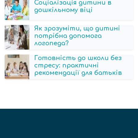
Соціалізація дитини в
дошкільному віці
Як зрозуміти, що дитині
потрібна допомога
логопеда?
Готовність до школи без
стресу: практичні
рекомендації для батьків