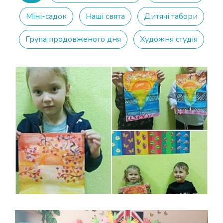
Міні-садок
Наші свята
Дитячі табори
Група продовженого дня
Художня студія