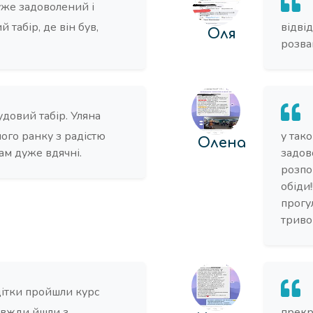
же задоволений і
 табір, де він був,
відвід
Оля
розва
довий табір. Уляна
ого ранку з радістю
у так
Олена
ам дуже вдячні.
задов
розпов
обіди!
прогул
триво
ітки пройшли курс
авжди йшли з
прекр