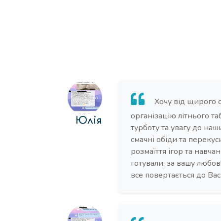
Хочу від щирого 
організацію літнього та
Юлія
турботу та увагу до наши
смачні обіди та перекуси
розмаїття ігор та навча
готували, за вашу любо
все повертається до Ва