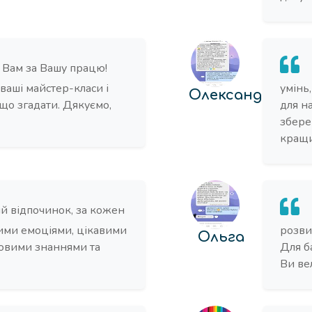
Вам за Вашу працю!
 ваші майстер-класи і
умінь
Олександра
 що згадати. Дякуємо,
для н
збере
кращи
й відпочинок, за кожен
ими емоціями, цікавими
розвив
Ольга
новими знаннями та
Для б
Ви ве