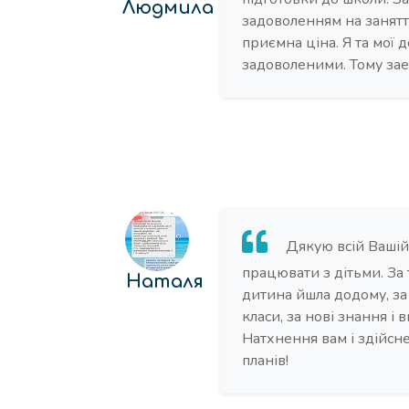
Людмила
задоволенням на занятт
приємна ціна. Я та мої
задоволеними. Тому за
Дякую всій Вашій
працювати з дітьми. За 
Наталя
дитина йшла додому, за 
класи, за нові знання і 
Натхнення вам і здійсн
планів!