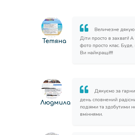
Величезне дякую 
Діти просто в захваті! А
Тетяна
фото просто клас. Буде,
Ви найкращі!!!!
Дякуємо за гарни
день сповнений радісн
Людмила
подіями та здобутими 
вміннями.