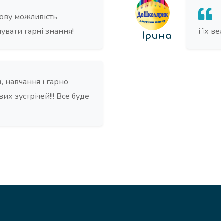
ову можливість
увати гарні знання!
і їх в
Ірина
, навчання і гарно
их зустрічей!!! Все буде