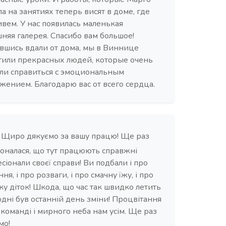
ла на занятиях теперь висят в доме, где
вем. У нас появилась маленькая
няя галерея. Спасибо вам большое!
вшись вдали от дома, мы в Виннице
тили прекрасных людей, которые очень
ли справиться с эмоциональным
жением. Благодарю вас от всего сердца.
Щиро дякуємо за вашу працю! Ще раз
оналася, що тут працюють справжні
сіонали своєї справи! Ви подбали і про
ня, і про розваги, і про смачну їжу, і про
ку діток! Шкода, що час так швидко летить
годні був останній день зміни! Процвітання
 команді і мирного неба нам усім. Ще раз
мо!