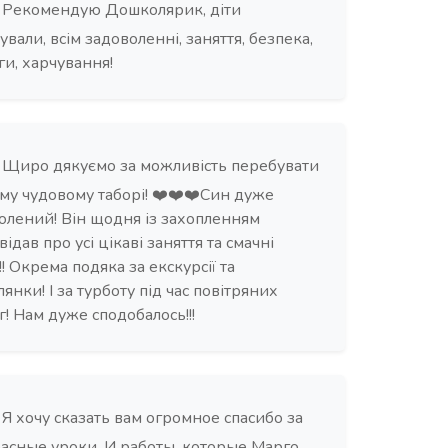
Рекомендую Дошколярик, діти
ували, всім задоволенні, заняття, безпека,
ги, харчування!
Щиро дякуємо за можливість перебувати
ому чудовому таборі! ❤️❤️❤️Син дуже
олений! Він щодня із захопленням
ідав про усі цікаві заняття та смачні
!! Окрема подяка за екскурсії та
янки! І за турботу під час повітряних
г! Нам дуже сподобалось!!!
Я хочу сказать вам огромное спасибо за
асные уроки. И работы, которые Марго