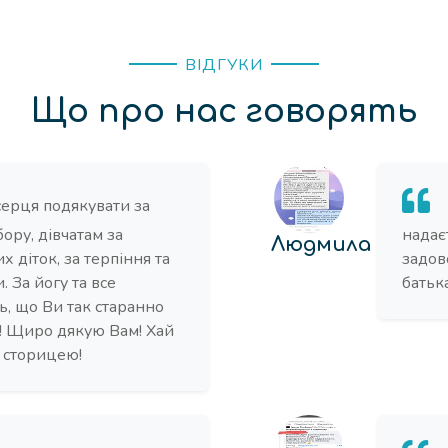
ВІДГУКИ
Що про нас говорять
серця подякувати за
бору, дівчатам за
надає
Людмила
х діток, за терпіння та
задов
. За йогу та все
батьк
нь, що Ви так старанно
в! Щиро дякую Вам! Хай
с сторицею!