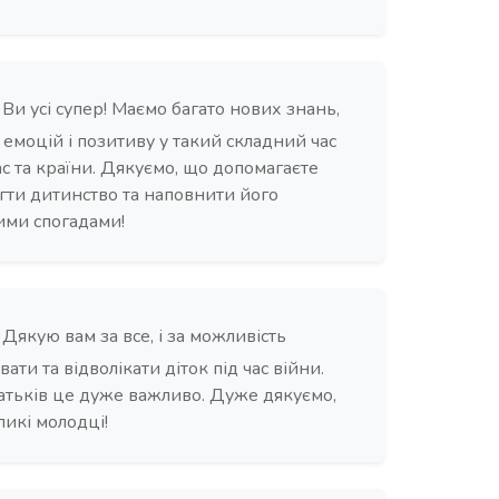
Ви усі супер! Маємо багато нових знань,
, емоцій і позитиву у такий складний час
ас та країни. Дякуємо, що допомагаєте
гти дитинство та наповнити його
ми спогадами!
Дякую вам за все, і за можливість
ати та відволікати діток під час війни.
атьків це дуже важливо. Дуже дякуємо,
ликі молодці!