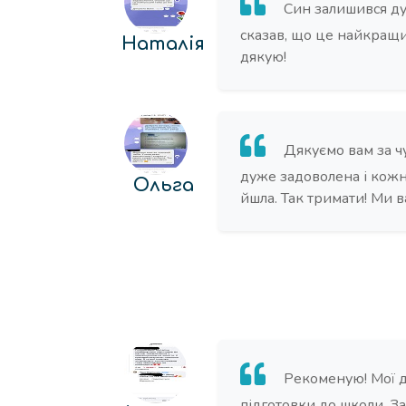
Син залишився ду
сказав, що це найкращий
Наталія
дякую!
Дякуємо вам за чу
дуже задоволена і кожн
Ольга
йшла. Так тримати! Ми в
Рекоменую! Мої д
підготовки до школи. З