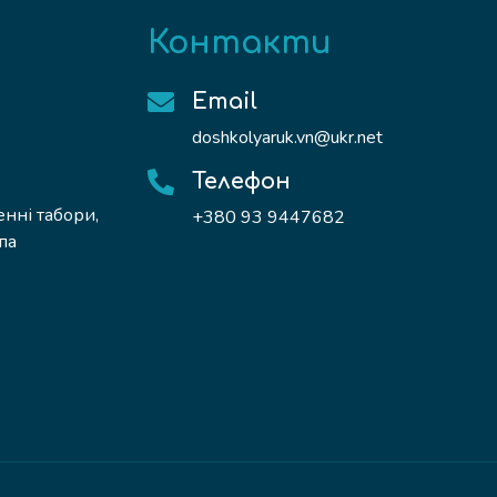
Контакти
Email
doshkolyaruk.vn@ukr.net
Телефон
енні табори,
+380 93 9447682
па