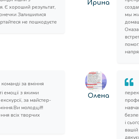
Ирина
я. Є хороший результат,
созда
 донечки Залишилися
мы жи
ертайтеся не пошкодуєте
домаш
Оказа
встре
помог
напря
 команді за вміння
ті емоції з якими
перек
Олена
екскурсії, за майстер-
профе
вміння.Ви молодці!!!
навчан
ення всіх творчих
безпе
і сьо
вашій
дякує