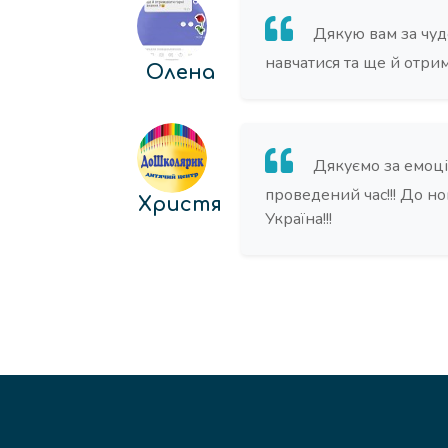
Дякую вам за чуд
навчатися та ще й отрим
Олена
Дякуємо за емоції
проведений час!!! До нов
Христя
Україна!!!