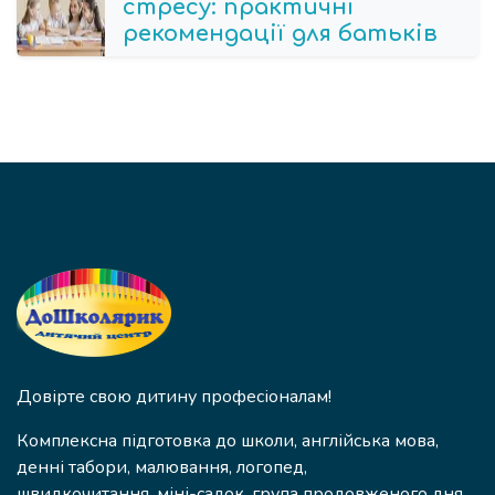
стресу: практичні
рекомендації для батьків
Довірте свою дитину професіоналам!
Комплексна підготовка до школи, англійська мова,
денні табори, малювання, логопед,
швидкочитання, міні-садок, група продовженого дня