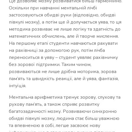
Це дозволяє мозку розвиватися більш гармонійно.
Оскільки при навчанні ментальній лічбі
застосовуються обидві руки (відповідно, обидві
півкулі мозку), а потім ще й долучається уява, то ця
методика розвиває не лише логіку та здатність до
математичних обчислень, але й творче мислення.
На першому етапі студенти навчаються рахувати
на рахівниці за допомогою рук, потім лічба
переноситься в уяву – студент уявляє рахівничку
без зорової підтримки. Таким чином,
розвиваються не лише дрібна моторика, зорова
пам’ять та швидкість реакції, але й уява, фантазія,
інтуїція.
Ментальна арифметика тренує зорову, слухову та
рухову пам’ять, а також сприяє розвитку
багатозадачності мозку. Розвиваючи синхронно
обидві півкулі мозку, людина стає більш уважною
та впевненою в собі, легше засвоює нову