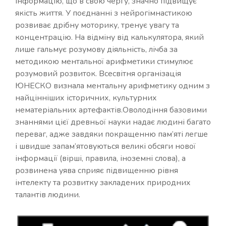
інформацію, що в свою чергу, значно підвищує
якість життя. У поєднанні з нейрогімнастикою
розвиває дрібну моторику, тренує увагу та
концентрацію. На відміну від калькулятора, який
лише гальмує розумову діяльність, лічба за
методикою ментальної арифметики стимулює
розумовий розвиток. Всесвітня організація
ЮНЕСКО визнала ментальну арифметику одним з
найцінніших історичних, культурних
нематеріальних артефактів.Оволодіння базовими
знаннями цієї древньої науки надає людині багато
переваг, адже завдяки покращенню пам’яті легше
і швидше запам’ятовуються великі обсяги нової
інформації (вірші, правила, іноземні слова), а
розвинена уява сприяє підвищенню рівня
інтелекту та розвитку закладених природних
талантів людини.